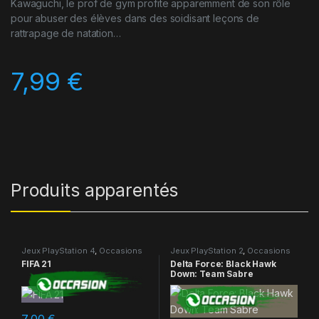
Kawaguchi, le prof de gym profite apparemment de son rôle
pour abuser des élèves dans des soidisant leçons de
rattrapage de natation…
7,99
€
Produits apparentés
Jeux PlayStation 4
,
Occasions
Jeux PlayStation 2
,
Occasions
FIFA 21
Delta Force: Black Hawk
Down: Team Sabre