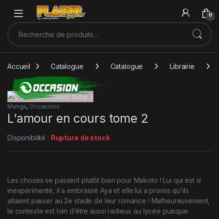
Sauter à la navigation
Skip to content
0
Recherche pour :
Accueil
Catalogue
Catalogue
Librairie
Manga
,
Occasions
L’amour en cours tome 2
Disponibilité :
Rupture de stock
Les choses se passent plutôt bien pour Makoto ! Lui qui est si
inexpérimenté, il a embrassé Aya et elle lui a promis qu’ils
allaient passer au 2e stade de leur romance ! Malheureusement,
le contexte est loin d’être aussi radieux au lycée puisque