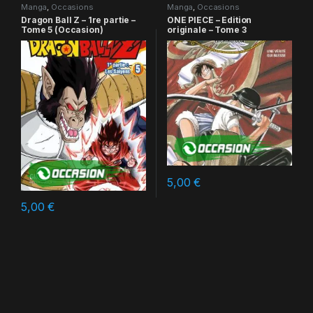
Manga
,
Occasions
Manga
,
Occasions
Dragon Ball Z – 1re partie –
ONE PIECE – Edition
Tome 5 (Occasion)
originale – Tome 3
5,00
€
5,00
€