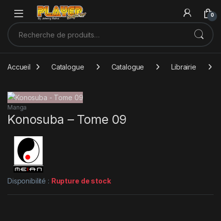
Sauter à la navigation
Skip to content
0
Recherche pour :
Accueil
Catalogue
Catalogue
Librairie
Manga
Konosuba – Tome 09
Disponibilité :
Rupture de stock