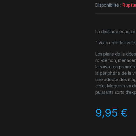
Disponibilité :
Ruptu
La destinée écarlate
” Voici enfin la rival
Les plans de la dées
roi-démon, menacent
la suivre en première
la périphérie de la v
une adepte des magi
cible, Megumin va de
puissants sorts d’exp
9,95
€