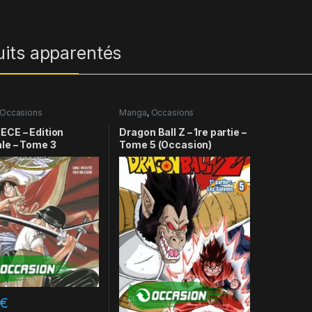
uits apparentés
Occasions
Manga
,
Occasions
ECE – Edition
Dragon Ball Z – 1re partie –
ale – Tome 3
Tome 5 (Occasion)
€