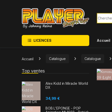
Sauter à la navigation
Skip to content
Recherch
LICENCES
Accueil
Accueil
Catalogue
Catalogue
Top ventes
Alex Kidd in Miracle World
DX
34,99
€
BOB L'EPONGE - POP