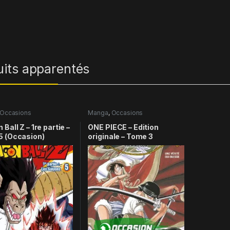
uits apparentés
Occasions
Manga
,
Occasions
Ball Z – 1re partie –
ONE PIECE – Edition
5 (Occasion)
originale – Tome 3