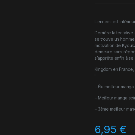
L’ennemi est intérieur
Derrière la tentative
se trouve un homme b
motivation de Kyouka
demeure sans répons
s’apprête enfin à se 
Kingdom en France, 
!
– Élu meilleur manga
– Meilleur manga se
– 3ème meilleur man
6,95
€