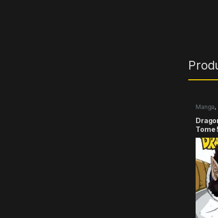
Prod
Manga
,
Dragon 
Tome 