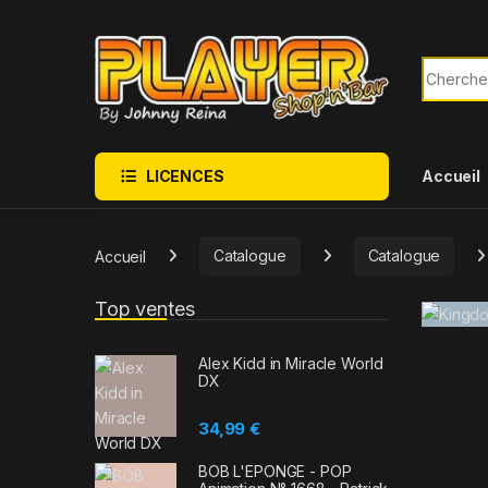
Sauter à la navigation
Skip to content
Recherch
LICENCES
Accueil
Accueil
Catalogue
Catalogue
Top ventes
Alex Kidd in Miracle World
DX
34,99
€
BOB L'EPONGE - POP