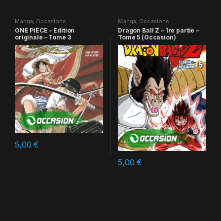
Manga
,
Occasions
Manga
,
Occasions
ONE PIECE – Edition
Dragon Ball Z – 1re partie –
originale – Tome 3
Tome 5 (Occasion)
5,00
€
5,00
€