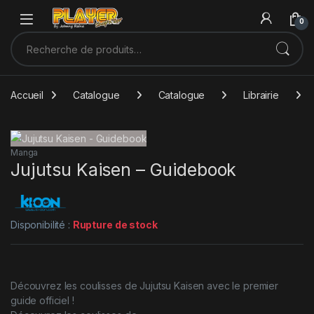
Sauter à la navigation
Skip to content
0
Recherche pour :
Accueil
Catalogue
Catalogue
Librairie
Manga
Jujutsu Kaisen – Guidebook
Disponibilité :
Rupture de stock
Découvrez les coulisses de Jujutsu Kaisen avec le premier
guide officiel !