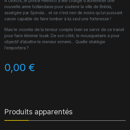
À Utrecht, le prince Heinrich a été chargé d’acheminer une
nouvelle arme hollandaise pour soutenir la ville de Bréda,
assiégée par Spinola… et ce n’est rien de moins qu’un puissant
canon capable de faire tomber à lui seul une forteresse !
Mais le vicomte de la terreur compte bien se servir de ce transit
pour faire éliminer Issak. De son côté, le mousquetaire a pour
objectif d’abattre le meneur ennemi… Quelle stratégie
l’emportera ?
0,00
€
Produits apparentés