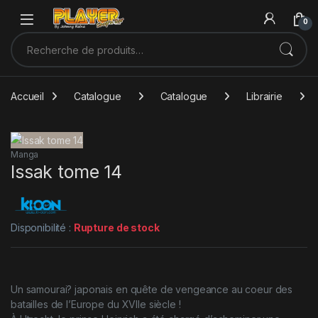
Sauter à la navigation
Skip to content
0
Recherche pour :
Accueil
Catalogue
Catalogue
Librairie
Manga
Issak tome 14
Disponibilité :
Rupture de stock
Un samourai? japonais en quête de vengeance au coeur des
batailles de l’Europe du XVIIe siècle !