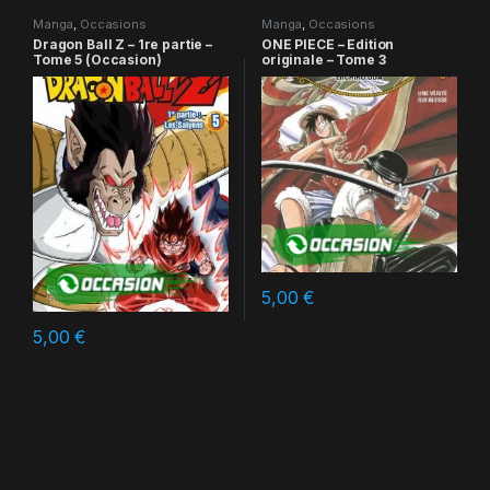
Manga
,
Occasions
Manga
,
Occasions
Dragon Ball Z – 1re partie –
ONE PIECE – Edition
Tome 5 (Occasion)
originale – Tome 3
5,00
€
5,00
€