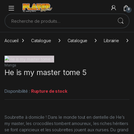
Sauter à la navigation
Skip to content
0
Recherche pour :
Accueil
Catalogue
Catalogue
Librairie
Manga
He is my master tome 5
Disponibilité :
Rupture de stock
Soubrette à domicile ! Dans le monde tout en dentelle de He’s
my master, les crocodiles tombent amoureux, les riches héritiers
se font capricieux et les soubrettes jouent aux nurses. Du grand