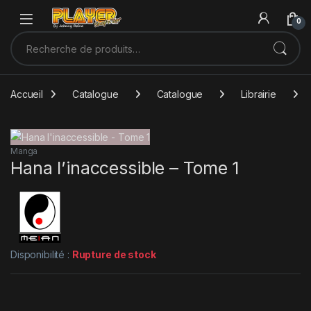
Sauter à la navigation
Skip to content
0
Recherche pour :
Accueil
Catalogue
Catalogue
Librairie
Manga
Hana l’inaccessible – Tome 1
Disponibilité :
Rupture de stock