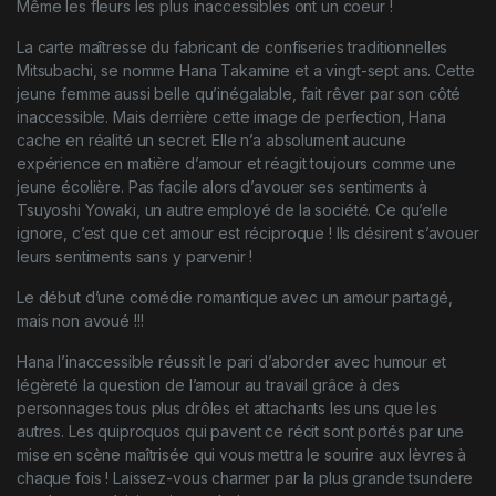
Même les fleurs les plus inaccessibles ont un coeur !
La carte maîtresse du fabricant de confiseries traditionnelles
Mitsubachi, se nomme Hana Takamine et a vingt-sept ans. Cette
jeune femme aussi belle qu’inégalable, fait rêver par son côté
inaccessible. Mais derrière cette image de perfection, Hana
cache en réalité un secret. Elle n’a absolument aucune
expérience en matière d’amour et réagit toujours comme une
jeune écolière. Pas facile alors d’avouer ses sentiments à
Tsuyoshi Yowaki, un autre employé de la société. Ce qu’elle
ignore, c’est que cet amour est réciproque ! Ils désirent s’avouer
leurs sentiments sans y parvenir !
Le début d’une comédie romantique avec un amour partagé,
mais non avoué !!!
Hana l’inaccessible réussit le pari d’aborder avec humour et
légèreté la question de l’amour au travail grâce à des
personnages tous plus drôles et attachants les uns que les
autres. Les quiproquos qui pavent ce récit sont portés par une
mise en scène maîtrisée qui vous mettra le sourire aux lèvres à
chaque fois ! Laissez-vous charmer par la plus grande tsundere