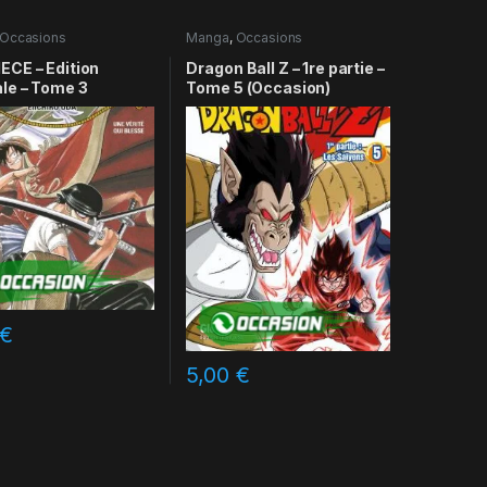
Occasions
Manga
,
Occasions
ECE – Edition
Dragon Ball Z – 1re partie –
ale – Tome 3
Tome 5 (Occasion)
€
5,00
€