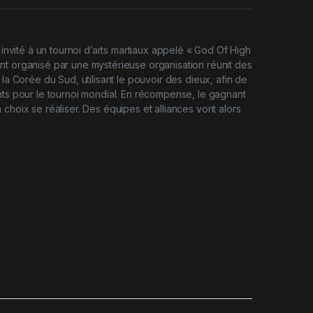
t invité à un tournoi d’arts martiaux appelé « God Of High
t organisé par une mystérieuse organisation réunit des
 la Corée du Sud, utilisant le pouvoir des dieux, afin de
nts pour le tournoi mondial. En récompense, le gagnant
choix se réaliser. Des équipes et alliances vont alors