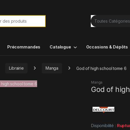
e de :
Précommandes
Catalogue
Occasions & Dépôts
Librairie
Manga
God of high school tome 6
Manga
God of high
Disponibilité :
Ruptu