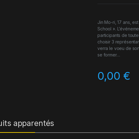
Jin Mo-ri, 17 ans, es
School ». L’événemen
participants de toute
choisir 3 représenta
verra le voeu de son 
se former…
0,00
€
uits apparentés