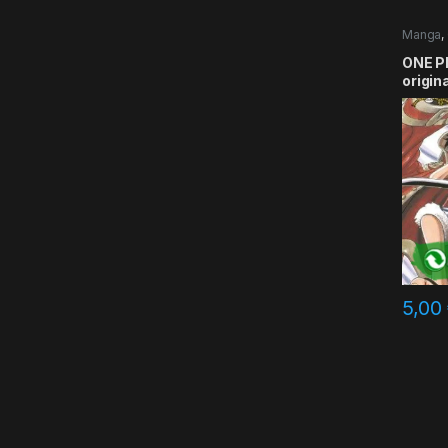
Manga
,
ONE PI
origin
5,00