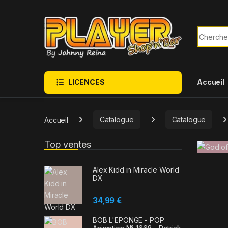
Sauter à la navigation
Skip to content
Recherch
LICENCES
Accueil
Accueil
Catalogue
Catalogue
Top ventes
Alex Kidd in Miracle World
DX
34,99
€
BOB L'EPONGE - POP