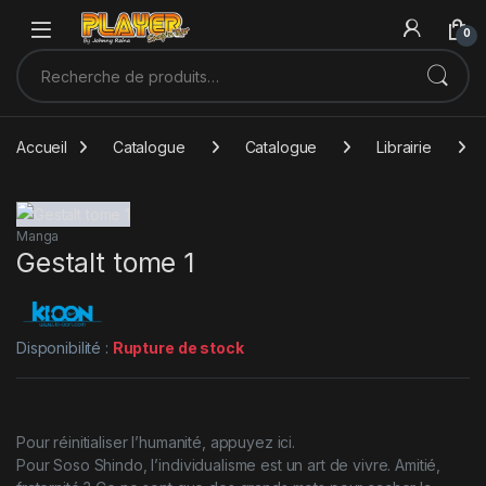
Sauter à la navigation
Skip to content
0
Recherche pour :
Accueil
Catalogue
Catalogue
Librairie
Manga
Gestalt tome 1
Disponibilité :
Rupture de stock
Pour réinitialiser l’humanité, appuyez ici.
Pour Soso Shindo, l’individualisme est un art de vivre. Amitié,