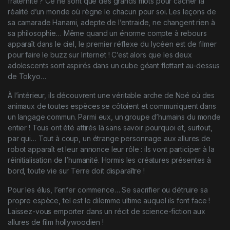
fraternité ? Ce ne sont que des grands mots pour cacher la
réalité d’un monde où règne le chacun pour soi. Les leçons de
sa camarade Hanami, adepte de l’entraide, ne changent rien à
sa philosophie… Même quand un énorme compte à rebours
apparaît dans le ciel, le premier réflexe du lycéen est de filmer
pour faire le buzz sur Internet ! C’est alors que les deux
adolescents sont aspirés dans un cube géant flottant au-dessus
de Tokyo…
À l’intérieur, ils découvrent une véritable arche de Noé où des
animaux de toutes espèces se côtoient et communiquent dans
un langage commun. Parmi eux, un groupe d’humains du monde
entier ! Tous ont été attirés là sans savoir pourquoi et, surtout,
par qui… Tout à coup, un étrange personnage aux allures de
robot apparaît et leur annonce leur rôle : ils vont participer à la
réinitialisation de l’humanité. Hormis les créatures présentes à
bord, toute vie sur Terre doit disparaître !
Pour les élus, l’enfer commence… Se sacrifier ou détruire sa
propre espèce, tel est le dilemme ultime auquel ils font face !
Laissez-vous emporter dans un récit de science-fiction aux
allures de film hollywoodien !