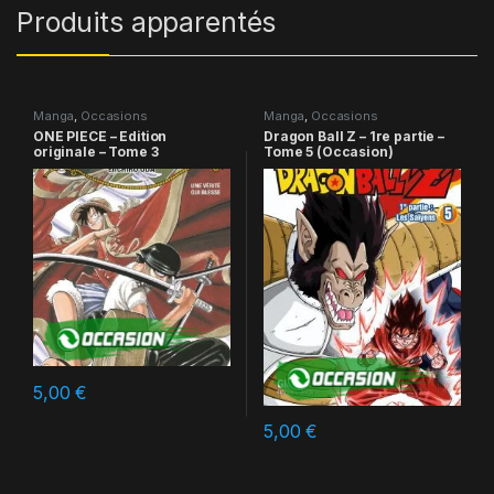
Produits apparentés
Manga
,
Occasions
Manga
,
Occasions
ONE PIECE – Edition
Dragon Ball Z – 1re partie –
originale – Tome 3
Tome 5 (Occasion)
5,00
€
5,00
€