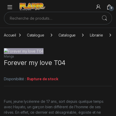
Sauter à la navigation
Skip to content
0
Recherche pour :
Accueil
Catalogue
Catalogue
Librairie
Manga
Forever my love T04
Disponibilité :
Rupture de stock
Fumi, jeune lycéenne de 17 ans, sort depuis quelque temps
avec Hayato, un garçon bien différent de l’homme de ses
rêves. En effet, ce dernier est désagréable, égoïste et ne