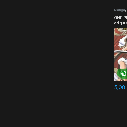
Manga
,
ONE PI
origin
5,00