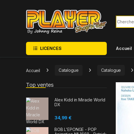
Sauter à la navigation
Skip to content
Recherch
LICENCES
Accueil
Accueil
Catalogue
Catalogue
Top ventes
Alex Kidd in Miracle World
DX
34,99
€
BOB L'EPONGE - POP