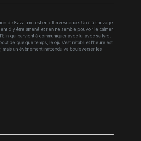
tion de Kazalumu est en effervescence. Un ôjû sauvage
nt d’y être amené et rien ne semble pouvoir le calmer.
d’Elin qui parvient à communiquer avec lui avec sa lyre,
bout de quelque temps, le ojû s’est rétabli et l’heure est
r, mais un évènement inattendu va bouleverser les