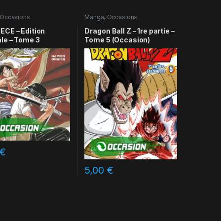
Occasions
Manga
,
Occasions
ECE – Edition
Dragon Ball Z – 1re partie –
ale – Tome 3
Tome 5 (Occasion)
€
5,00
€