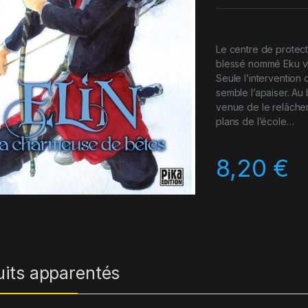
Le centre de protec
blessé nommé Eku vie
Seule l’intervention 
semble l’apaiser. Au 
venue de le relâche
plans de l’école…
8,20
€
uits apparentés