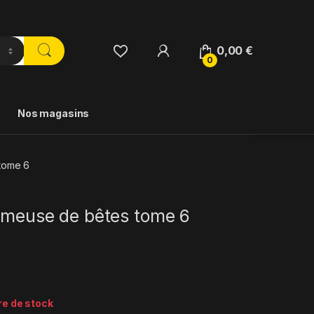
0,00
€
0
Nos magasins
 tome 6
armeuse de bêtes tome 6
re de stock