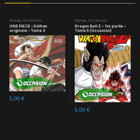
Manga
,
Occasions
Manga
,
Occasions
ONE PIECE – Edition
Dragon Ball Z – 1re partie –
originale – Tome 3
Tome 5 (Occasion)
5,00
€
5,00
€