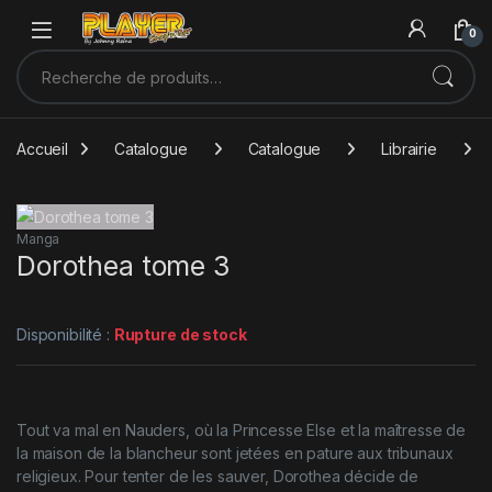
Sauter à la navigation
Skip to content
0
Recherche pour :
Accueil
Catalogue
Catalogue
Librairie
Manga
Dorothea tome 3
Disponibilité :
Rupture de stock
Tout va mal en Nauders, où la Princesse Else et la maîtresse de
la maison de la blancheur sont jetées en pature aux tribunaux
religieux. Pour tenter de les sauver, Dorothea décide de