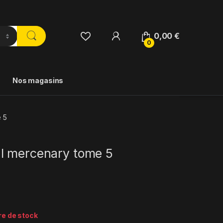
0,00
€
0
Nos magasins
 5
l mercenary tome 5
re de stock