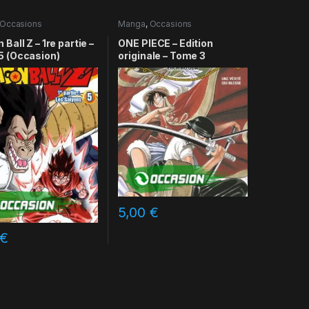
Occasions
Manga
,
Occasions
Ball Z – 1re partie –
ONE PIECE – Edition
5 (Occasion)
originale – Tome 3
5,00
€
€