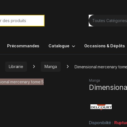
e de :
Précommandes
Catalogue
Occasions & Dépôts
Librairie
Manga
Dimensional mercenary tome
Manga
Dimensiona
Disponibilité :
Ruptu