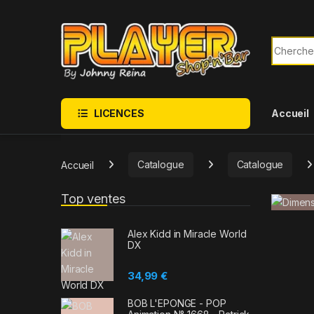
Sauter à la navigation
Skip to content
Recherch
LICENCES
Accueil
Accueil
Catalogue
Catalogue
Top ventes
Alex Kidd in Miracle World
DX
34,99
€
BOB L'EPONGE - POP