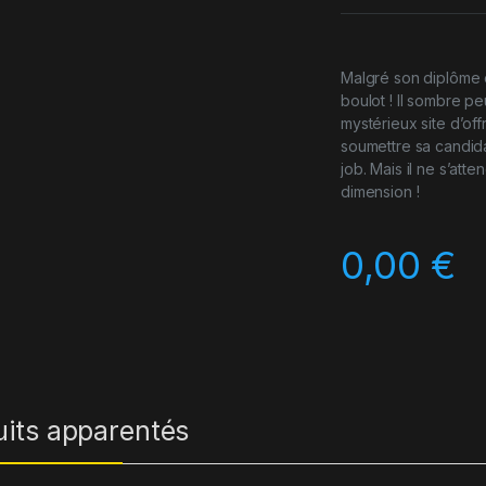
Malgré son diplôme 
boulot ! Il sombre p
mystérieux site d’off
soumettre sa candida
job. Mais il ne s’at
dimension !
0,00
€
uits apparentés