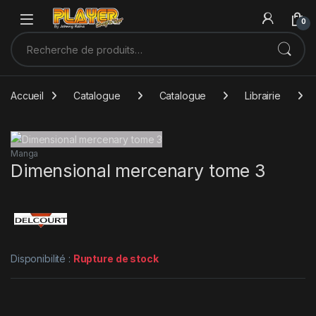
Sauter à la navigation
Skip to content
0
Recherche pour :
Accueil
Catalogue
Catalogue
Librairie
Manga
Dimensional mercenary tome 3
Disponibilité :
Rupture de stock