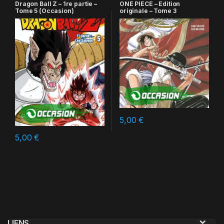
Dragon Ball Z – 1re partie –
ONE PIECE – Edition
Tome 5 (Occasion)
originale – Tome 3
5,00
€
5,00
€
LIENS