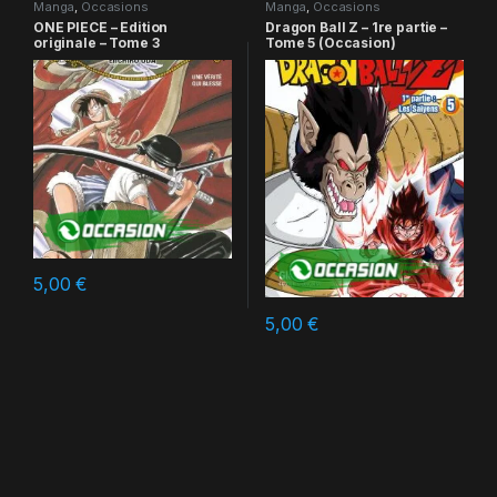
Manga
,
Occasions
Manga
,
Occasions
ONE PIECE – Edition
Dragon Ball Z – 1re partie –
originale – Tome 3
Tome 5 (Occasion)
5,00
€
5,00
€