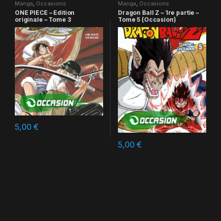
Manga
,
Occasions
Manga
,
Occasions
ONE PIECE – Edition
Dragon Ball Z – 1re partie –
originale – Tome 3
Tome 5 (Occasion)
5,00
€
5,00
€