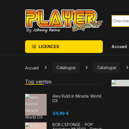
Sauter à la navigation
Skip to content
Recherch
LICENCES
Accueil
Accueil
Catalogue
Catalogue
Top ventes
Alex Kidd in Miracle World
DX
34,99
€
BOB L'EPONGE - POP