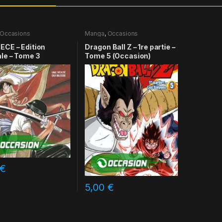
Occasions
Manga
,
Occasions
ECE – Edition
Dragon Ball Z – 1re partie –
ale – Tome 3
Tome 5 (Occasion)
€
5,00
€