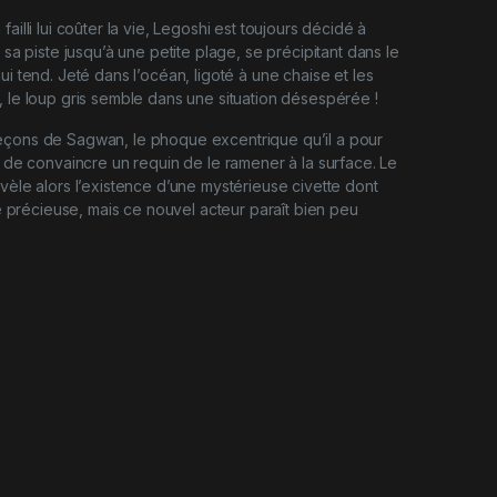
failli lui coûter la vie, Legoshi est toujours décidé à
t sa piste jusqu’à une petite plage, se précipitant dans le
ui tend. Jeté dans l’océan, ligoté à une chaise et les
, le loup gris semble dans une situation désespérée !
eçons de Sagwan, le phoque excentrique qu’il a pour
nt de convaincre un requin de le ramener à la surface. Le
évèle alors l’existence d’une mystérieuse civette dont
tre précieuse, mais ce nouvel acteur paraît bien peu