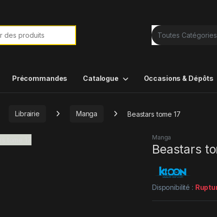
e de :
Précommandes
Catalogue
Occasions & Dépôts
Librairie
Manga
Beastars tome 17
Manga
Beastars t
Disponibilité :
Ruptu