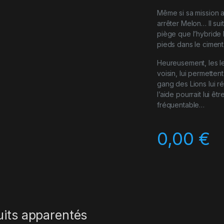
Même si sa mission a 
arrêter Melon… Il sui
piège que l’hybride l
pieds dans le ciment
Heureusement, les l
voisin, lui permette
gang des Lions lui r
l’aide pourrait lui ê
fréquentable…
0,00
€
uits apparentés