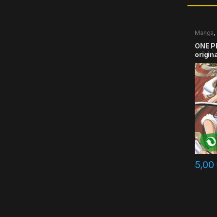
Manga
,
ONE PI
origin
5,00