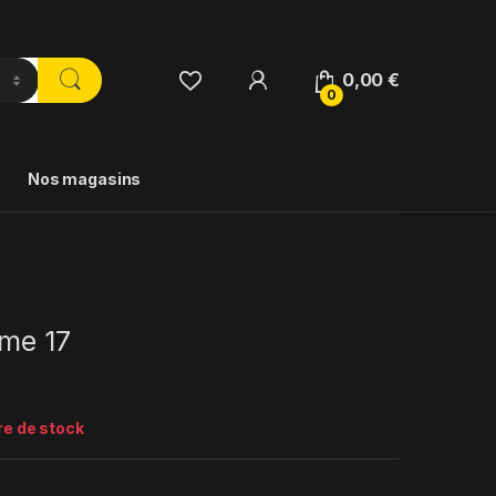
0,00
€
0
Nos magasins
ome 17
re de stock