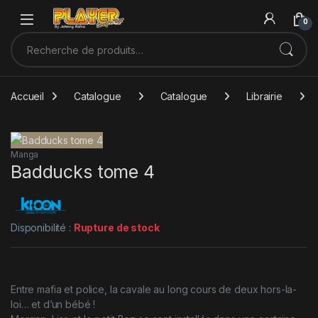
Sauter à la navigation
Skip to content
0
Recherche pour :
Accueil
Catalogue
Catalogue
Librairie
Manga
Badducks tome 4
Disponibilité :
Rupture de stock
Entre mafia et police, la cavale au long cours de deux hors-la-
loi… et d’un bébé !