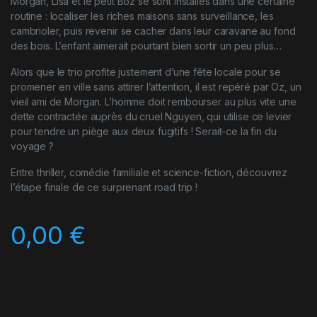
Morgan, Lisa et le petit Boz se sont installés dans une certaine
routine : localiser les riches maisons sans surveillance, les
cambrioler, puis revenir se cacher dans leur caravane au fond
des bois. L’enfant aimerait pourtant bien sortir un peu plus…
Alors que le trio profite justement d’une fête locale pour se
promener en ville sans attirer l’attention, il est repéré par Oz, un
vieil ami de Morgan. L’homme doit rembourser au plus vite une
dette contractée auprès du cruel Nguyen, qui utilise ce levier
pour tendre un piège aux deux fugitifs ! Serait-ce la fin du
voyage ?
Entre thriller, comédie familiale et science-fiction, découvrez
l’étape finale de ce surprenant road trip !
0,00
€