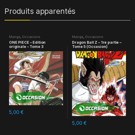
Produits apparentés
Manga
,
Occasions
Manga
,
Occasions
ONE PIECE – Edition
Dragon Ball Z – 1re partie –
originale – Tome 3
Tome 5 (Occasion)
5,00
€
5,00
€