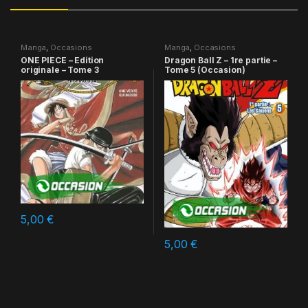
Manga
,
Occasions
Manga
,
Occasions
ONE PIECE – Edition
Dragon Ball Z – 1re partie –
originale – Tome 3
Tome 5 (Occasion)
5,00
€
5,00
€