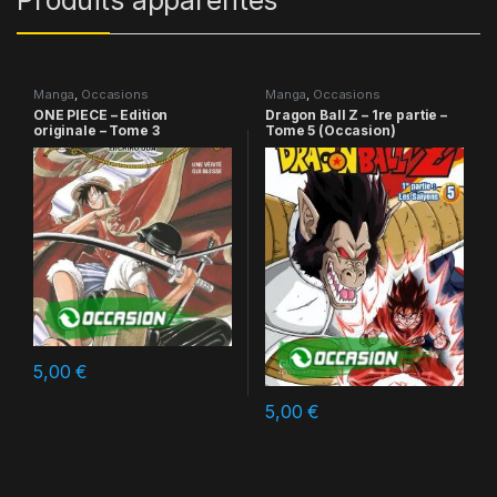
Manga
,
Occasions
Manga
,
Occasions
ONE PIECE – Edition
Dragon Ball Z – 1re partie –
originale – Tome 3
Tome 5 (Occasion)
5,00
€
5,00
€