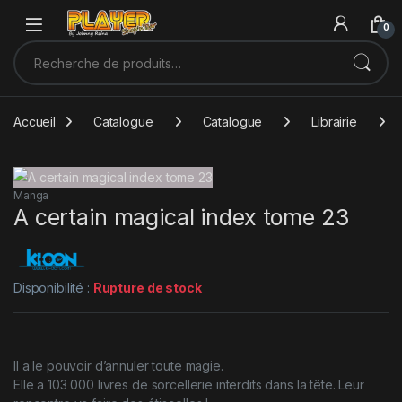
Sauter à la navigation
Skip to content
0
Recherche pour :
Accueil
Catalogue
Catalogue
Librairie
Manga
A certain magical index tome 23
Disponibilité :
Rupture de stock
Il a le pouvoir d’annuler toute magie.
Elle a 103 000 livres de sorcellerie interdits dans la tête. Leur