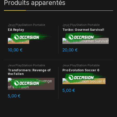
Produits apparentés
Jeux PlayStation Portable
Jeux PlayStation Portable
(PSP)
,
Occasions
(PSP)
,
Occasions
EA Replay
Toriko: Gourmet Survival!
10,00
€
20,00
€
Jeux PlayStation Portable
Jeux PlayStation Portable
(PSP)
,
Occasions
(PSP)
,
Occasions
Transformers: Revenge of
Pro Evolution Soccer 6
the Fallen
5,00
€
5,00
€