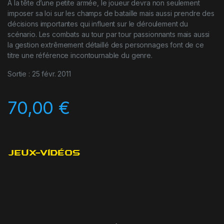
A la tête d’une petite armée, le joueur devra non seulement
imposer sa loi sur les champs de bataille mais aussi prendre des
décisions importantes qui influent sur le déroulement du
scénario. Les combats au tour par tour passionnants mais aussi
la gestion extrêmement détaillé des personnages font de ce
titre une référence incontournable du genre.
Sortie :
25 févr. 2011
70,00
€