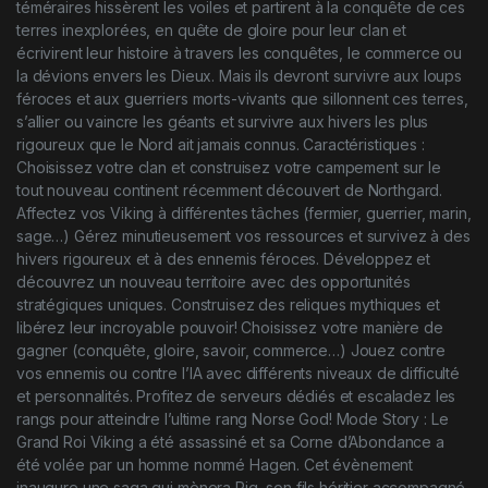
téméraires hissèrent les voiles et partirent à la conquête de ces
terres inexplorées, en quête de gloire pour leur clan et
écrivirent leur histoire à travers les conquêtes, le commerce ou
la dévions envers les Dieux. Mais ils devront survivre aux loups
féroces et aux guerriers morts-vivants que sillonnent ces terres,
s’allier ou vaincre les géants et survivre aux hivers les plus
rigoureux que le Nord ait jamais connus. Caractéristiques :
Choisissez votre clan et construisez votre campement sur le
tout nouveau continent récemment découvert de Northgard.
Affectez vos Viking à différentes tâches (fermier, guerrier, marin,
sage…) Gérez minutieusement vos ressources et survivez à des
hivers rigoureux et à des ennemis féroces. Développez et
découvrez un nouveau territoire avec des opportunités
stratégiques uniques. Construisez des reliques mythiques et
libérez leur incroyable pouvoir! Choisissez votre manière de
gagner (conquête, gloire, savoir, commerce…) Jouez contre
vos ennemis ou contre l’IA avec différents niveaux de difficulté
et personnalités. Profitez de serveurs dédiés et escaladez les
rangs pour atteindre l’ultime rang Norse God! Mode Story : Le
Grand Roi Viking a été assassiné et sa Corne d’Abondance a
été volée par un homme nommé Hagen. Cet évènement
inaugure une saga qui mènera Rig, son fils héritier accompagné