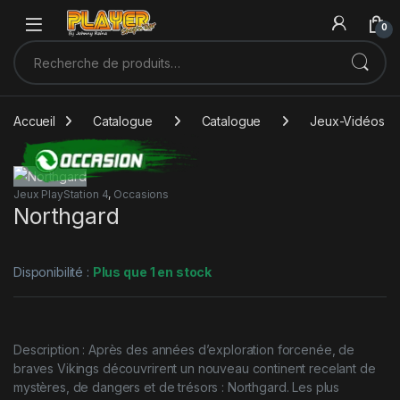
Sauter à la navigation
Skip to content
0
Recherche pour :
Accueil
Catalogue
Catalogue
Jeux-Vidéos
Jeux PlayStation 4
,
Occasions
Northgard
Disponibilité :
Plus que 1 en stock
Description : Après des années d’exploration forcenée, de
braves Vikings découvrirent un nouveau continent recelant de
mystères, de dangers et de trésors : Northgard. Les plus