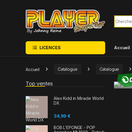
Sauter à la navigation
Skip to content
Recherch
LICENCES
Accueil
Accueil
Catalogue
Catalogue
Top ventes
Alex Kidd in Miracle World
DX
34,99
€
BOB L'EPONGE - POP