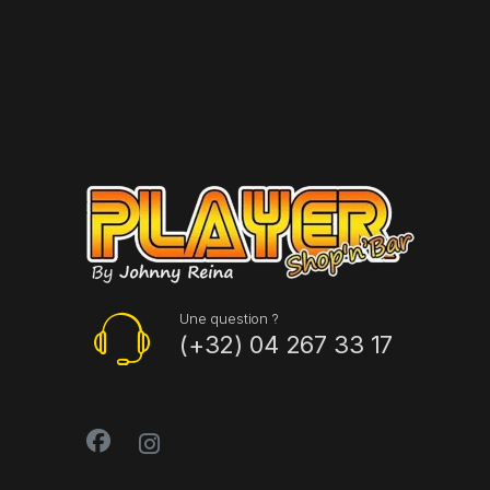
Une question ?
(+32) 04 267 33 17