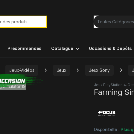
e de :
Précommandes
Catalogue
Occasions & Dépôts
Jeux-Vidéos
Jeux
Jeux Sony
Jeux PlayStation 4
,
Occ
Farming Si
Disponibilité :
Plus q