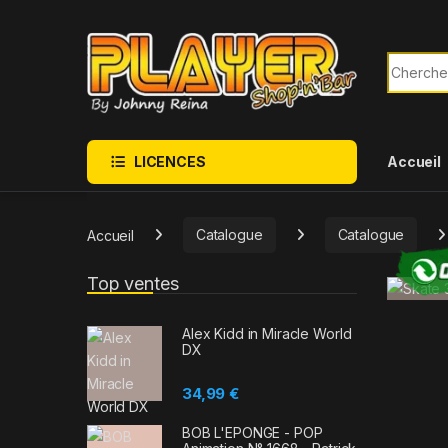
Sauter à la navigation
Skip to content
Recherch
LICENCES
Accueil
Accueil
Catalogue
Catalogue
Top ventes
Alex Kidd in Miracle World
DX
34,99
€
BOB L'EPONGE - POP