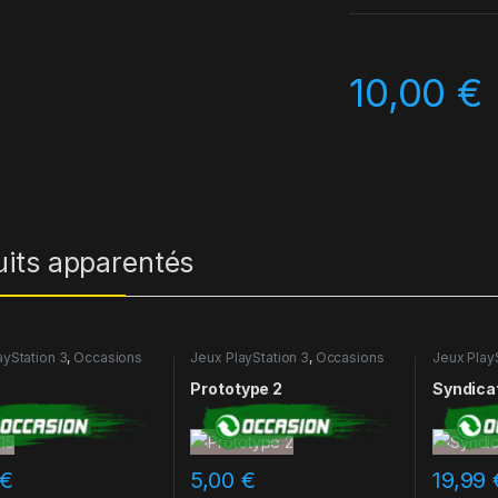
10,00
€
uits apparentés
ayStation 3
,
Occasions
Jeux PlayStation 3
,
Occasions
Jeux Play
5
Prototype 2
Syndica
€
5,00
€
19,99