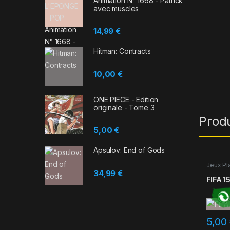
Animation N° 1668 - Patrick
avec muscles
14,99
€
Hitman: Contracts
10,00
€
ONE PIECE - Edition
originale - Tome 3
Prod
5,00
€
Apsulov: End of Gods
Jeux Pl
34,99
€
FIFA 1
5,00