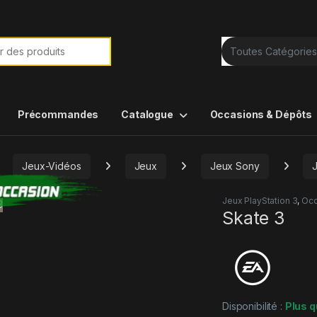
e de :
Précommandes
Catalogue
Occasions & Dépôts
Jeux-Vidéos
Jeux
Jeux Sony
Jeux PlayStation 3
,
Occ
Skate 3
Disponibilité :
Plus q