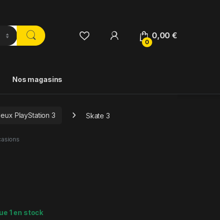
0,00
€
0
Nos magasins
Jeux PlayStation 3
Skate 3
asions
ue 1 en stock