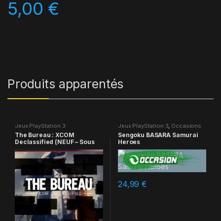
5,00
€
Produits apparentés
Jeux PlayStation 3
Jeux PlayStation 3
,
Occasions
The Bureau : XCOM
Sengoku BASARA Samurai
Declassified (NEUF – Sous
Heroes
blister)
24,99
€