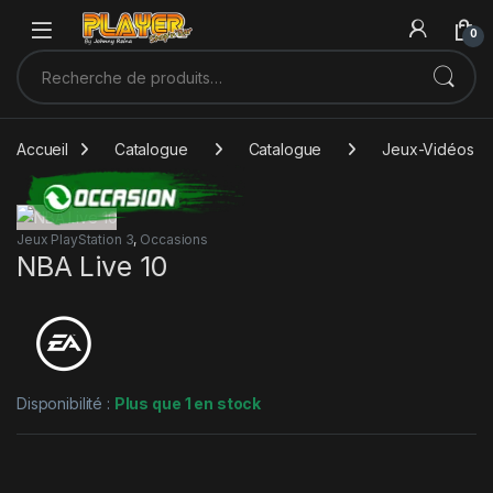
Sauter à la navigation
Skip to content
0
Recherche pour :
Accueil
Catalogue
Catalogue
Jeux-Vidéos
Jeux PlayStation 3
,
Occasions
NBA Live 10
Disponibilité :
Plus que 1 en stock