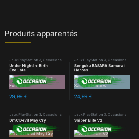
Produits apparentés
Jeux PlayStation 3
,
Occasions
Jeux PlayStation 3
,
Occasions
Under Night In-Birth
Sengoku BASARA Samurai
Exe:Late
Heroes
29,99
€
24,99
€
Jeux PlayStation 3
,
Occasions
Jeux PlayStation 3
,
Occasions
DmC Devil May Cry
Sniper Elite V2