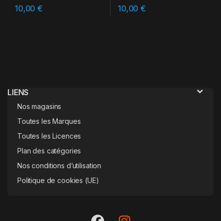
10,00
€
10,00
€
LIENS
Nos magasins
Toutes les Marques
Toutes les Licences
Plan des catégories
Nos conditions d’utilisation
Politique de cookies (UE)