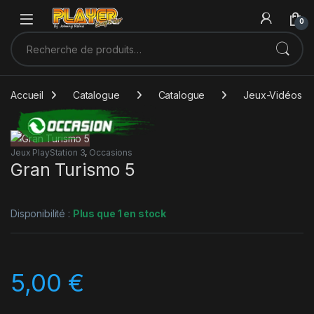
Sauter à la navigation
Skip to content
0
Recherche pour :
Accueil
Catalogue
Catalogue
Jeux-Vidéos
Jeux PlayStation 3
,
Occasions
Gran Turismo 5
Disponibilité :
Plus que 1 en stock
5,00
€