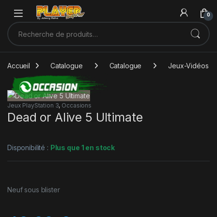
Sauter à la navigation
Skip to content
0
Recherche pour :
Accueil
Catalogue
Catalogue
Jeux-Vidéos
Jeux PlayStation 3
,
Occasions
Dead or Alive 5 Ultimate
Disponibilité :
Plus que 1 en stock
Neuf sous blister