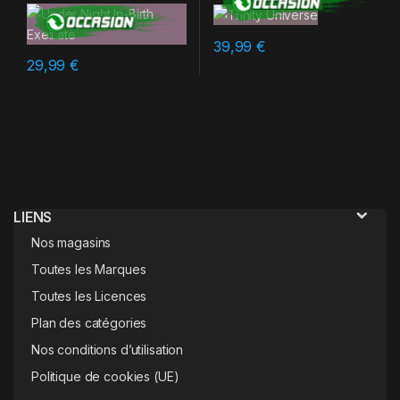
39,99
€
29,99
€
LIENS
Nos magasins
Toutes les Marques
Toutes les Licences
Plan des catégories
Nos conditions d’utilisation
Politique de cookies (UE)