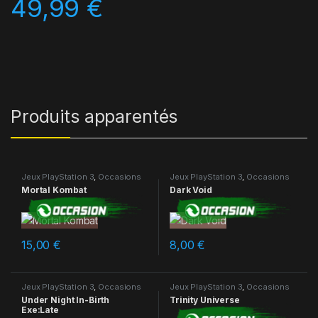
49,99
€
Produits apparentés
Jeux PlayStation 3
,
Occasions
Jeux PlayStation 3
,
Occasions
Mortal Kombat
Dark Void
15,00
€
8,00
€
Jeux PlayStation 3
,
Occasions
Jeux PlayStation 3
,
Occasions
Under Night In-Birth
Trinity Universe
Exe:Late