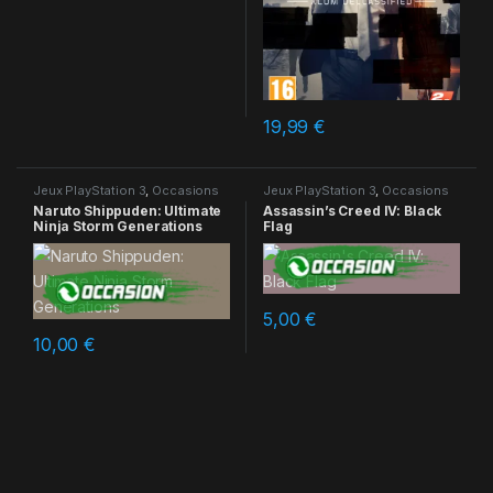
19,99
€
Jeux PlayStation 3
,
Occasions
Jeux PlayStation 3
,
Occasions
Naruto Shippuden: Ultimate
Assassin’s Creed IV: Black
Ninja Storm Generations
Flag
5,00
€
10,00
€