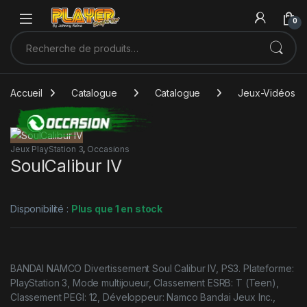
Sauter à la navigation
Skip to content
0
Recherche pour :
Accueil
Catalogue
Catalogue
Jeux-Vidéos
Jeux PlayStation 3
,
Occasions
SoulCalibur IV
Disponibilité :
Plus que 1 en stock
BANDAI NAMCO Divertissement Soul Calibur IV, PS3. Plateforme:
PlayStation 3, Mode multijoueur, Classement ESRB: T (Teen),
Classement PEGI: 12, Développeur: Namco Bandai Jeux Inc.,