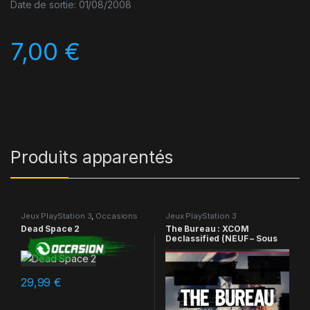
Date de sortie: 01/08/2008
7,00
€
Produits apparentés
Jeux PlayStation 3
,
Occasions
Jeux PlayStation 3
Dead Space 2
The Bureau : XCOM
Declassified (NEUF – Sous
blister)
29,99
€