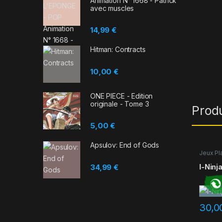
Animation N° 1668 - Patrick
avec muscles
14,99
€
Hitman: Contracts
10,00
€
ONE PIECE - Edition
originale - Tome 3
Prod
5,00
€
Apsulov: End of Gods
Jeux Pl
34,99
€
I-Ninj
30,