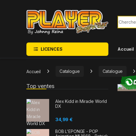
Sauter à la navigation
Skip to content
Recherch
LICENCES
Accueil
Accueil
Catalogue
Catalogue
Top ventes
Alex Kidd in Miracle World
DX
34,99
€
BOB L'EPONGE - POP