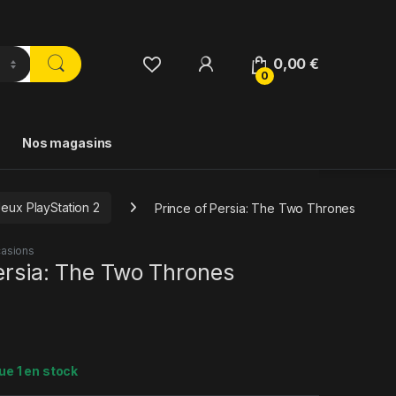
0,00
€
0
Nos magasins
Jeux PlayStation 2
Prince of Persia: The Two Thrones
asions
ersia: The Two Thrones
ue 1 en stock