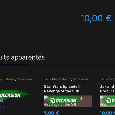
10,00
€
uits apparentés
ayStation 2
,
Occasions
Jeux PlayStation 2
,
Occasions
Jeux PlayS
a
Star Wars Episode III:
Jak and
Revenge of the Sith
Precurs
00
€
5,00
€
10,00