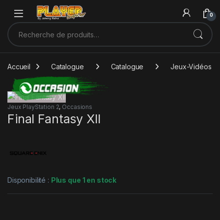
Sauter à la navigation
Skip to content
0
Recherche pour :
Accueil
Catalogue
Catalogue
Jeux-Vidéos
Jeux PlayStation 2
,
Occasions
Final Fantasy XII
Disponibilité :
Plus que 1 en stock