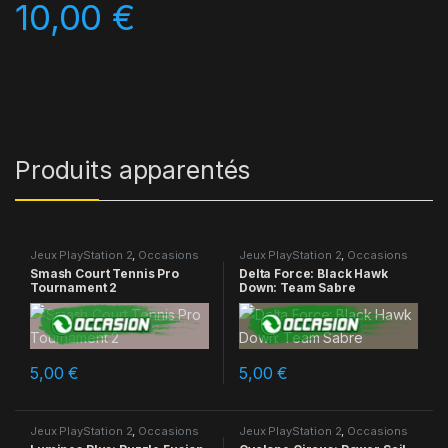
10,00
€
Produits apparentés
Jeux PlayStation 2
,
Occasions
Jeux PlayStation 2
,
Occasions
Smash Court Tennis Pro
Delta Force: Black Hawk
Tournament 2
Down: Team Sabre
5,00
€
5,00
€
Jeux PlayStation 2
,
Occasions
Jeux PlayStation 2
,
Occasions