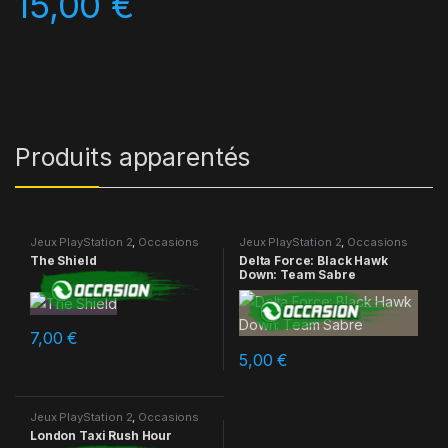
15,00
€
Produits apparentés
Jeux PlayStation 2
,
Occasions
Jeux PlayStation 2
,
Occasions
The Shield
Delta Force: Black Hawk
Down: Team Sabre
7,00
€
5,00
€
Jeux PlayStation 2
,
Occasions
London Taxi Rush Hour