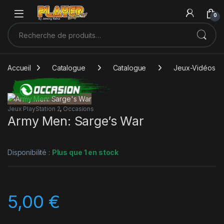
Sauter à la navigation
Skip to content
0
Recherche pour :
Accueil
Catalogue
Catalogue
Jeux-Vidéos
Jeux PlayStation 2
,
Occasions
Army Men: Sarge’s War
Disponibilité :
Plus que 1 en stock
5,00
€