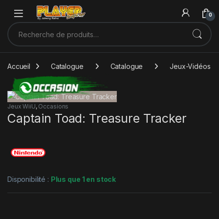
Sauter à la navigation
Skip to content
0
Recherche pour :
Accueil
Catalogue
Catalogue
Jeux-Vidéos
Jeux WiiU
,
Occasions
Captain Toad: Treasure Tracker
Disponibilité :
Plus que 1 en stock