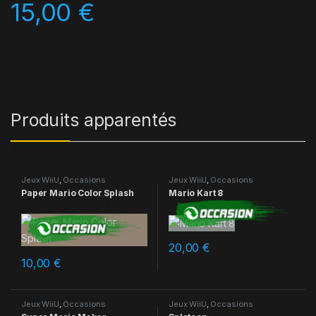
15,00
€
Produits apparentés
Jeux WiiU
,
Occasions
Jeux WiiU
,
Occasions
Paper Mario Color Splash
Mario Kart 8
20,00
€
10,00
€
Jeux WiiU
,
Occasions
Jeux WiiU
,
Occasions