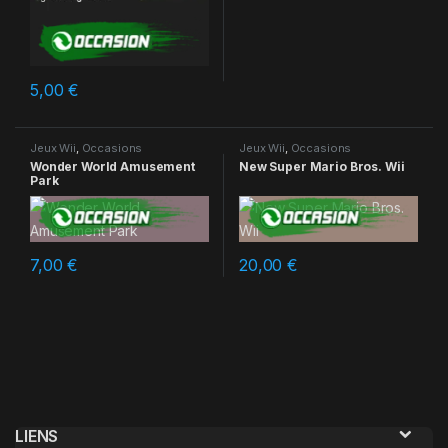
5,00
€
Jeux Wii
,
Occasions
Jeux Wii
,
Occasions
Wonder World Amusement
New Super Mario Bros. Wii
Park
7,00
€
20,00
€
LIENS