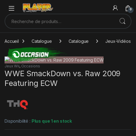
Sauter à la navigation
Skip to content
0
Recherche pour :
Accueil
Catalogue
Catalogue
Jeux-Vidéos
Jeux Wii
,
Occasions
WWE SmackDown vs. Raw 2009
Featuring ECW
Disponibilité :
Plus que 1 en stock