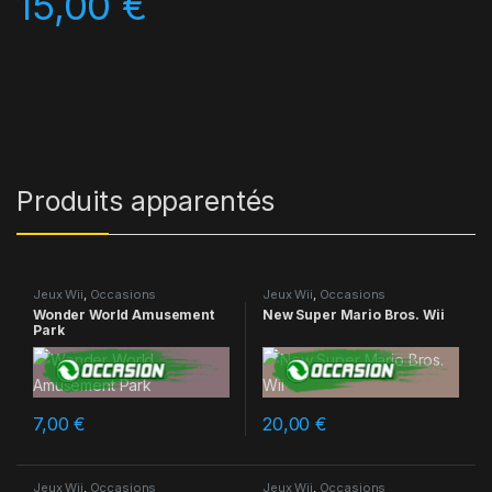
15,00
€
quantité Raving Rabbids: Travel in Time
Produits apparentés
Jeux Wii
,
Occasions
Jeux Wii
,
Occasions
Wonder World Amusement
New Super Mario Bros. Wii
Park
7,00
€
20,00
€
Jeux Wii
,
Occasions
Jeux Wii
,
Occasions