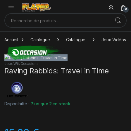
Sauter à la navigation
Skip to content
0
Recherche pour :
Accueil
Catalogue
Catalogue
Jeux-Vidéos
Jeux Wii
,
Occasions
Raving Rabbids: Travel in Time
Disponibilité :
Plus que 2 en stock