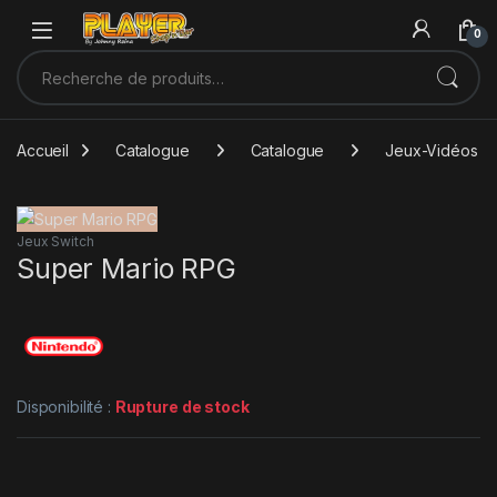
Sauter à la navigation
Skip to content
0
Recherche pour :
Accueil
Catalogue
Catalogue
Jeux-Vidéos
Jeux Switch
Super Mario RPG
Disponibilité :
Rupture de stock