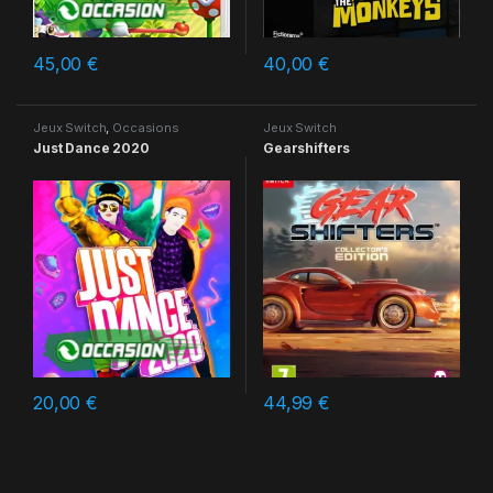
45,00
€
40,00
€
Jeux Switch
,
Occasions
Jeux Switch
Just Dance 2020
Gearshifters
20,00
€
44,99
€