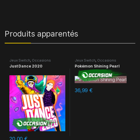
Produits apparentés
Jeux Switch
,
Occasions
Jeux Switch
,
Occasions
Just Dance 2020
Pokémon Shining Pearl
36,99
€
20,00
€