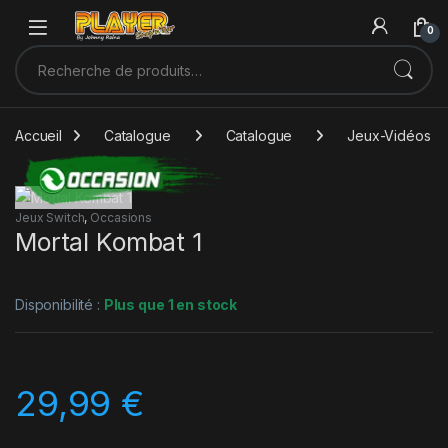
Sauter à la navigation
Skip to content
0
Recherche pour :
Accueil
Catalogue
Catalogue
Jeux-Vidéos
Jeux Switch
,
Occasions
Mortal Kombat 1
Disponibilité :
Plus que 1 en stock
29,99
€