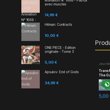
Animation N° 1668 - Patrick
avec muscles
14,99
€
Hitman: Contracts
10,00
€
Prod
ONE PIECE - Edition
originale - Tome 3
5,00
€
Jeux Ni
Trans
Apsulov: End of Gods
The G
34,99
€
5,00