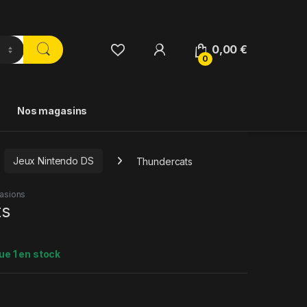
0,00
€
0
Nos magasins
Jeux Nintendo DS
Thundercats
asions
ts
ue 1 en stock