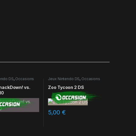
endo DS
,
Occasions
Jeux Nintendo DS
,
Occasions
ackDown! vs.
Zoo Tycoon 2 DS
10
5,00
€