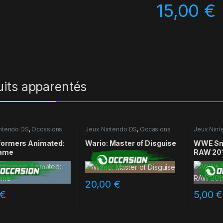
15,00
€
uits apparentés
ntendo DS
,
Occasions
Jeux Nintendo DS
,
Occasions
Jeux Nint
formers Animated:
Wario: Master of Disguise
WWE Sm
ame
RAW 20
20,00
€
€
5,00
€