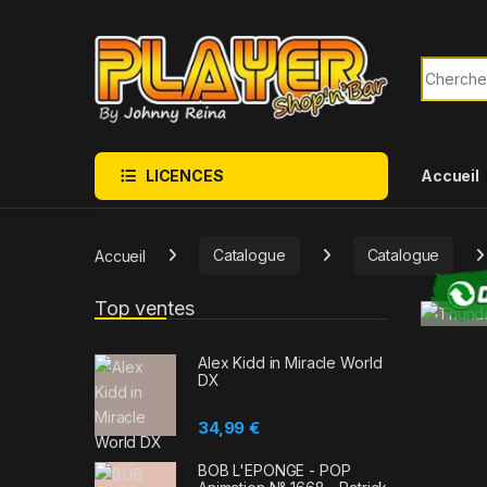
Sauter à la navigation
Skip to content
Recherch
LICENCES
Accueil
Accueil
Catalogue
Catalogue
Top ventes
Alex Kidd in Miracle World
DX
34,99
€
BOB L'EPONGE - POP