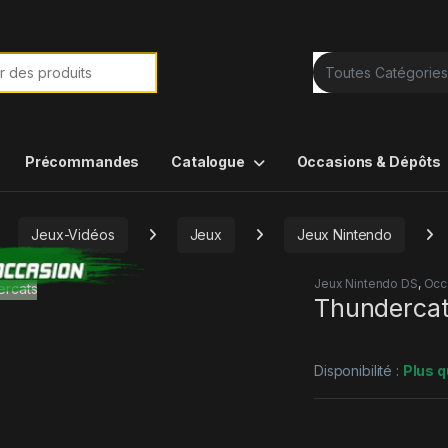
e de :
Précommandes
Catalogue
Occasions & Dépôts
Jeux-Vidéos
Jeux
Jeux Nintendo
Jeux Nintendo DS
,
Occ
Thunderca
Disponibilité :
Plus q