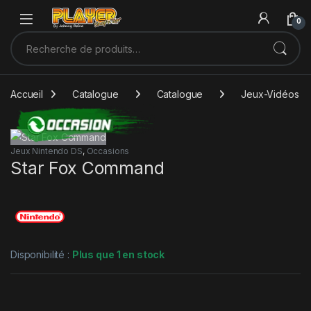
Sauter à la navigation
Skip to content
0
Recherche pour :
Accueil
Catalogue
Catalogue
Jeux-Vidéos
Jeux Nintendo DS
,
Occasions
Star Fox Command
Disponibilité :
Plus que 1 en stock