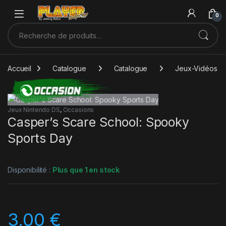
Sauter à la navigation
Skip to content
0
Recherche pour :
Accueil
Catalogue
Catalogue
Jeux-Vidéos
Jeux Nintendo DS
,
Occasions
Casper’s Scare School: Spooky
Sports Day
Disponibilité :
Plus que 1 en stock
3,00
€