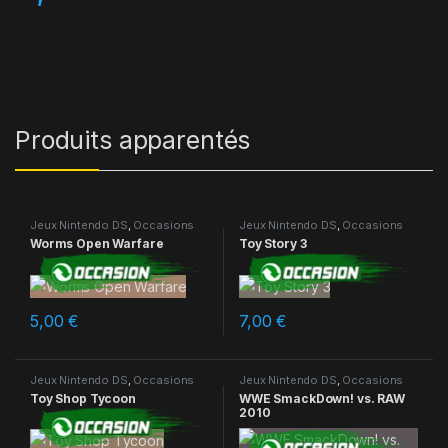
Produits apparentés
Jeux Nintendo DS
,
Occasions
Jeux Nintendo DS
,
Occasions
Worms Open Warfare
Toy Story 3
5,00
€
7,00
€
Jeux Nintendo DS
,
Occasions
Jeux Nintendo DS
,
Occasions
Toy Shop Tycoon
WWE SmackDown! vs. RAW
2010