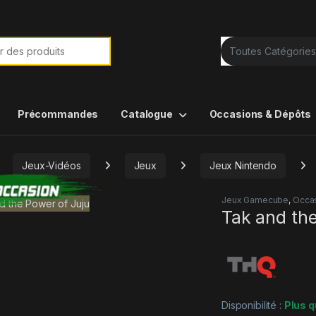
e de :
Précommandes
Catalogue
Occasions & Dépôts
Jeux-Vidéos
Jeux
Jeux Nintendo
Jeux Gamecube
,
Occa
Tak and the
Disponibilité :
Plus q