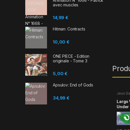
Animation N° 1668 - Patrick
avec muscles
14,99
€
Hitman: Contracts
10,00
€
ONE PIECE - Edition
originale - Tome 3
Prod
5,00
€
Apsulov: End of Gods
Jeux G
34,99
€
Largo 
Under