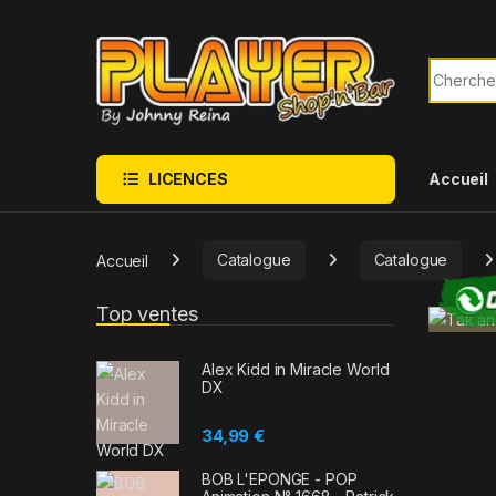
Sauter à la navigation
Skip to content
Recherch
LICENCES
Accueil
Accueil
Catalogue
Catalogue
Top ventes
Alex Kidd in Miracle World
DX
34,99
€
BOB L'EPONGE - POP