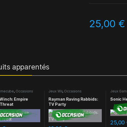
25,00
€
uits apparentés
amecube
,
Occasions
Jeux Wii
,
Occasions
Jeux Gam
Winch: Empire
Rayman Raving Rabbids:
Sonic H
 Threat
TV Party
25,00