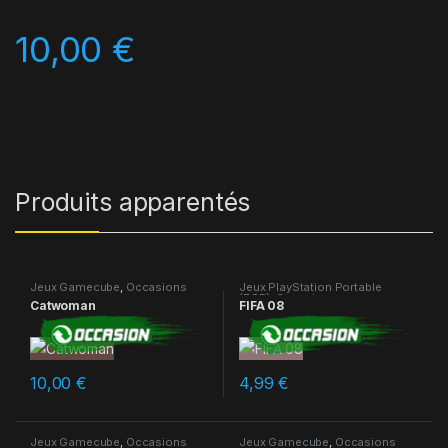
10,00
€
Produits apparentés
Jeux Gamecube
,
Occasions
Jeux PlayStation Portable
(PSP)
,
Occasions
Catwoman
FIFA 08
10,00
€
4,99
€
Jeux Gamecube
,
Occasions
Jeux Gamecube
,
Occasions